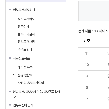
정보공개제도안내
정보공개제도
청구절차
/
총게시물 :
11
페이지 
불복구제절차
번호
정보공개사항
수수료 안내
11
사전정보공표
10
테마별 목록
운영 종합표
9
사전정보공표 자료실
8
원문공개/정보공개신청/정보목록열람
7
업무추진비 공개