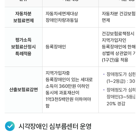
자동차분
자동차세면제대상
자동차분 건강보험
장애인차량과동일
면제
보험료면제
건강보험료책정시
평가소득
지역가입자인
보험료산정시
등록장애인
등록장애인에 한해 연
성별에 상관없이 기
특례적용
(1구간)을 적용
지역가입자중
장애정도가 심한 
등록장애인이 있는 세대로
(1~2등급) : 30
소득이 360만원 이하인
산출보험료감면
장애정도가 심하지
동시에 과표재산이
장애인(3~5등급) 
1억3천5백만원 이하여야
20% 경감
함
시각장애인 심부름센터 운영