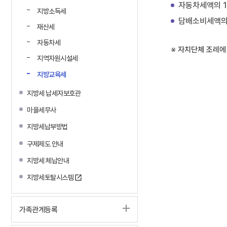
자동차세액의 1
지방소득세
담배소비세액의 1
재산세
자동차세
※ 자치단체 조례에
지역자원시설세
지방교육세
지방세 납세자보호관
마을세무사
지방세납부방법
구제제도 안내
지방세 체납안내
지방세토탈시스템
가족관계등록