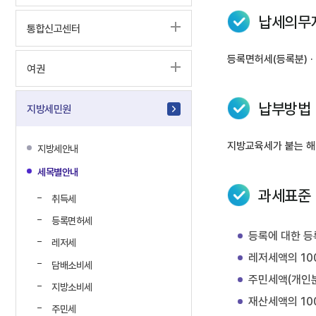
납세의무
통합신고센터
등록면허세(등록분) ·
여권
납부방법
지방세민원
지방교육세가 붙는 해
지방세안내
세목별안내
과세표준 
취득세
등록면허세
등록에 대한 등
레저세
레저세액의 10
담배소비세
주민세액(개인분
지방소비세
재산세액의 10
주민세