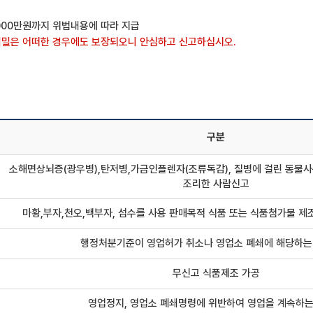
,000만원까지 위법내용에 따라 지급
비밀은 어떠한 경우에도 보장되오니 안심하고 신고하십시오.
구분
소해면상뇌증(광우병),탄저병,가금인플렌자(조류독감), 질병에 걸린 동물사
조리한 사람신고
마황,부자,천오,백부자, 섬수를 사용 판매목적 식품 또는 식품첨가물 제
행정처분기준이 영업허가 취소나 영업소 폐쇄에 해당하는
무신고 식품제조 가공
영업정지, 영업소 폐쇄명령에 위반하여 영업을 계속하는