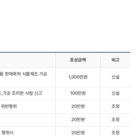
포상금액
비고
용 판매목적 식품제조.가공.
1,000만원
신설
조,가공 조리한 사람 신고
100만원
신설
 위반행위
20만원
조정
20만원
조정
 행위시
20만원
조정