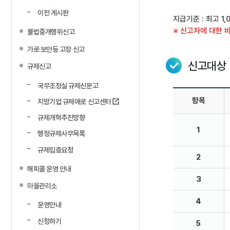
이전 게시판
지급기준 : 최고 1
※ 신고자에 대한 
불법중개행위신고
가로·보안등 고장 신고
신고대상
규제신고
국무조정실 규제신문고
항목
지방기업 규제애로 신고센터
규제개혁추진방향
1
행정규제사무목록
규제입증요청
2
해피콜 운영 안내
3
마을관리소
4
운영안내
신청하기
5