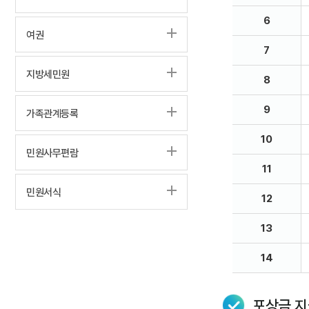
6
여권
7
지방세민원
8
9
가족관계등록
10
민원사무편람
11
민원서식
12
13
14
포상금 지