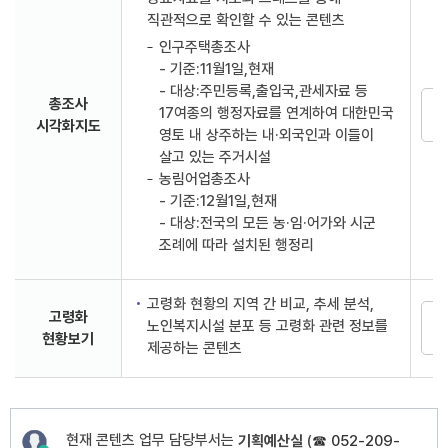
직관적으로 확인할 수 있는 콘텐츠
인구주택총조사
- 기준:11월1일,현재
- 대상:주민등록,출입국,관세자료 등
총조사
17여종의 행정자료를 연계하여 대한민국
시각화지도
영토 내 상주하는 내·외국인과 이들이
살고 있는 주거시설
농림어업총조사
- 기준:12월1일,현재
- 대상:전국의 모든 농·임·어가와 시군
조례에 따라 설치된 행정리
고령화 현황의 지역 간 비교, 추세 분석,
고령화
노인복지시설 분포 등 고령화 관련 정보를
현황보기
제공하는 콘텐츠
현재 콘텐츠 업무 담당부서는
기획예산실
(
☎ 052-209-