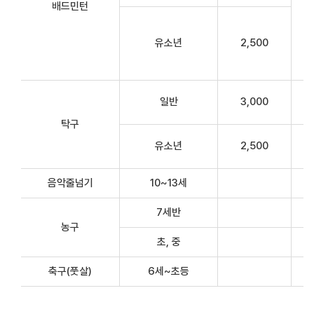
배드민턴
유소년
2,500
일반
3,000
탁구
유소년
2,500
음악줄넘기
10~13세
7세반
농구
초, 중
축구(풋살)
6세~초등