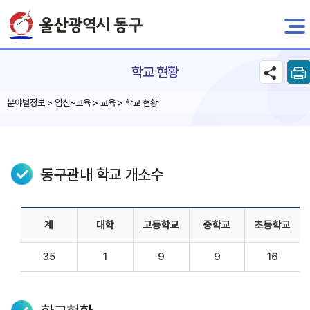
전자민원
학교 현황
분야별정보 > 임신~교육 > 교육 > 학교 현황
동구관내 학교 개소수
계
대학
고등학교
중학교
초등학교
35
1
9
9
16